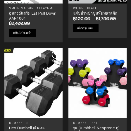
SMITH MACHINE ATTACHMENTS
WEIGHT PLATE
อุปกรณ์เสริม Lat Pull Down
แผ่นน้ำหนักปูนหุ้มพลาสติก
Price
฿
100.00
–
฿
1,390.00
AM-1001
range:
฿
2,400.00
฿100.0
เลือกรูปแบบ
through
หยิบใส่ตะกร้า
฿1,390.
This
product
has
multiple
variants.
Add to
Add to
The
Wishlist
Wishlist
options
may
be
chosen
on
the
product
page
DUMBBELLS
DUMBBELL SET
Hex Dumbell (ดัมเบล
ชุด Dumbbell Neoprene คู่