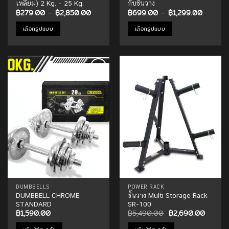
เหลี่ยม) 2 Kg. – 25 Kg.
กับชั้นวาง
Price
Price
฿
279.00
–
฿
2,850.00
฿
699.00
–
฿
1,299.00
range:
range:
฿279.00
฿699.0
เลือกรูปแบบ
เลือกรูปแบบ
through
through
฿2,850.00
฿1,299.
This
This
product
product
has
has
multiple
multiple
Add to
Add to
variants.
variants.
Wishlist
Wishlist
The
The
options
options
may
may
be
be
chosen
chosen
on
on
the
the
product
product
page
page
DUMBBELLS
POWER RACK
DUMBBELL CHROME
ชั้นวาง Multi Storage Rack
STANDARD
SR-100
Original
Curren
฿
1,590.00
฿
5,490.00
฿
2,690.00
price
price
was:
is: