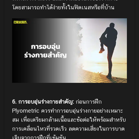
โดยสามารถทำได้ง่ายทั้งในฟิตเนสหรือที่บ้าน
6. การอบอุ่นร่างกายสำคัญ:
ก่อนการฝึก
Plyometric ควรทำการอบอุ่นร่างกายอย่างเหมาะ
สม เพื่อเตรียมกล้ามเนื้อและข้อต่อให้พร้อมสำหรับ
การเคลื่อนไหวที่รวดเร็ว ลดความเสี่ยงในการบาด
เจ็บจากการฝึกที่เข้มข้น