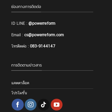
ช่องทางการติดต่อ
ID LINE :
@powerreform
Email :
cs@powerreform.com
โทรติดต่อ :
083-9144147
การติดตามข่าวสาร
แคตตาล็อค
โปรโมชั่น