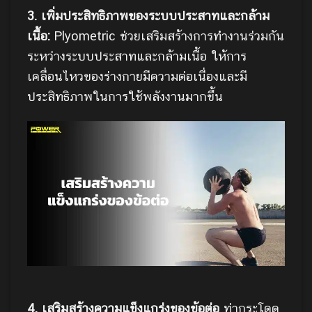
3. เพิ่มประสิทธิภาพของระบบประสาทและกล้าม
เนื้อ:
Plyometric ช่วยเสริมสร้างการทำงานร่วมกัน
ระหว่างระบบประสาทและกล้ามเนื้อ ให้การ
เคลื่อนไหวของร่างกายมีความต่อเนื่องและมี
ประสิทธิภาพในการใช้พลังงานมากขึ้น
4. เสริมสร้างความแข็งแกร่งของข้อต่อ
ท่ากระโดด