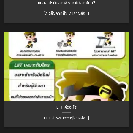
แหล่งโปรตีนจากพืช หาได้จากไหน?
โปรตีนจากพืช เป[อ่านต่อ...]
LiiT คืออะไร
LIIT (Low-Inten[อ่านต่อ...]