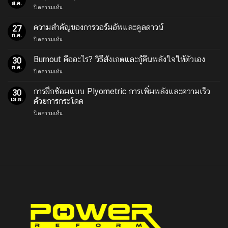
ออก
ส.ค.
บน
ปิดความเห็น
กำลัง
อายุ
กาย
เพิ่ม
ความสำคัญของการวอร์มอัพและคูลดาวน์
ที่
27
ขึ้น
ก.ค.
บ้าน
บน
ปิดความเห็น
รูป
คือ
ความ
แบบ
คำ
สำคัญ
Burnout คืออะไร? วิธีสังเกตและกู้คืนพลังใจให้ตัวเอง
การ
30
ตอบ
ของ
พ.ค.
ออก
ของ
บน
ปิดความเห็น
การ
กำลัง
คน
Burnout
วอร์มอัพ
กาย
ยุค
คือ
การฝึกซ้อมแบบ Plyometric การเพิ่มพลังและความเร็ว
และ
30
ก็
ใหม่
อะไร?
เม.ย.
คู
ด้วยการกระโดด
ควร
วิธี
ลดา
เปลี่ยน
บน
ปิดความเห็น
สังเกต
วน์
การ
และ
ฝึก
กู้
ซ้อม
คืน
แบบ
พลัง
Plyometric
ใจ
การ
ให้
เพิ่ม
ตัว
พลัง
เอง
และ
ความเร็ว
ด้วย
การก
ระ