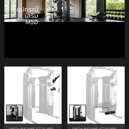
อุปกรณ์
เสริม
M10
Add to
Add to
Wishlist
Wishlist
SMITH MACHINE ATTACHMENTS
SMITH MACHINE ATTACHMENTS