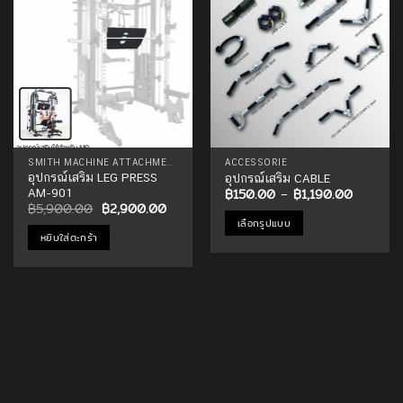
Add to
Add to
Wishlist
Wishlist
SMITH MACHINE ATTACHMENTS
ACCESSORIE
อุปกรณ์เสริม LEG PRESS
อุปกรณ์เสริม CABLE
Price
฿
150.00
–
฿
1,190.00
AM-901
range:
Original
Current
฿
5,900.00
฿
2,900.00
฿150.00
price
price
เลือกรูปแบบ
through
was:
is:
หยิบใส่ตะกร้า
฿1,190.
฿5,900.00.
฿2,900.00.
This
product
has
multiple
variants.
The
options
may
be