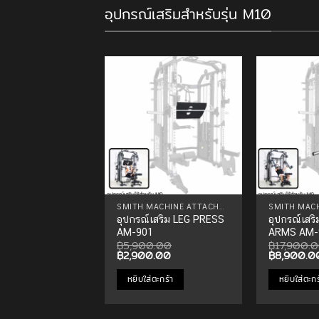
อุปกรณ์เสริมสำหรับรุ่น M10
Add to
Wishlist
SMITH MACHINE ATTACHMENTS
อุปกรณ์เสริม LEG PRESS
อุปกรณ์เส
AM-901
ARMS AM-
฿
5,900.00
฿
17,900.
Original
Current
Original
฿
2,900.00
฿
8,900.0
price
price
price
was:
is:
was:
หยิบใส่ตะกร้า
หยิบใส่ตะกร
฿5,900.00.
฿2,900.00.
฿17,900.0