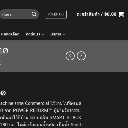
ค้นหา:
ตะกร้าสินค้า /
฿
0.00
เข้าสู่ระบบ
แคตตาล็อก
ติดต่อเรา
บริการ
10
E
Price
00
range:
Machine เกรด Commercial ใช้งานในฟิตเนส
฿99,500.00
น M10 จาก POWER REFORM™ ผู้นำนวัตรกรรม
through
฿115,900.00
ยกเอายิมมาไว้ที่บ้าน ระบบสมิท SMART STACK
0 กก. ไม่ต้องง้อแผ่นน้ำหนัก เป็นทั้ง Smith