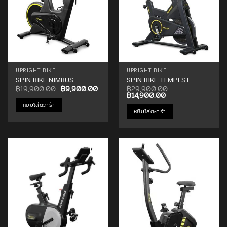
UPRIGHT BIKE
UPRIGHT BIKE
SPIN BIKE NIMBUS
SPIN BIKE TEMPEST
Original
Current
฿
19,900.00
฿
9,900.00
฿
29,900.00
price
price
Original
Current
฿
14,900.00
was:
is:
price
price
หยิบใส่ตะกร้า
฿19,900.00.
฿9,900.00.
was:
is:
หยิบใส่ตะกร้า
฿29,900.00.
฿14,900.00.
Add to
Add to
Wishlist
Wishlist