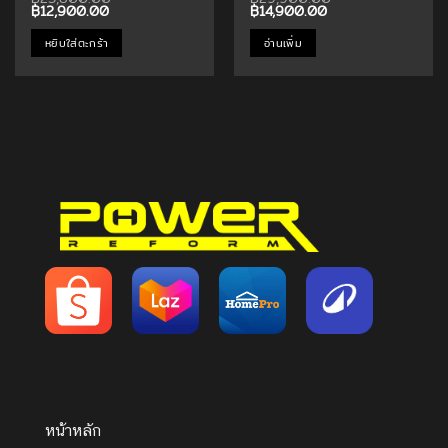
Original
Current
Original
Current
฿
12,900.00
฿
14,900.00
price
price
price
price
was:
is:
was:
is:
หยิบใส่ตะกร้า
อ่านเพิ่ม
฿25,800.00.
฿12,900.00.
฿29,900.00.
฿14,900.00.
หน้าหลัก