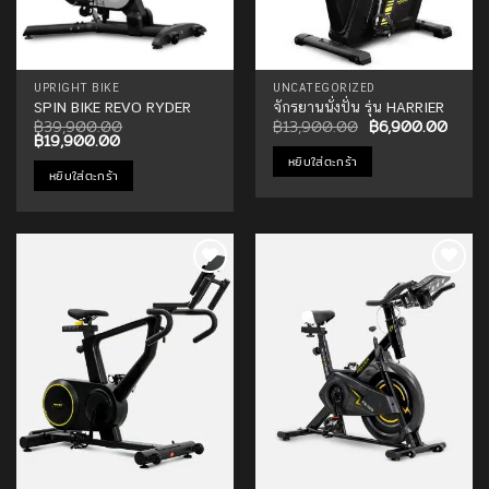
UPRIGHT BIKE
UNCATEGORIZED
SPIN BIKE REVO RYDER
จักรยานนั่งปั่น รุ่น HARRIER
Original
Curre
฿
39,900.00
฿
13,900.00
฿
6,900.00
Original
Current
price
price
฿
19,900.00
price
price
was:
is:
หยิบใส่ตะกร้า
was:
is:
฿13,900.00.
฿6,90
หยิบใส่ตะกร้า
฿39,900.00.
฿19,900.00.
Add to
Add to
Wishlist
Wishlist