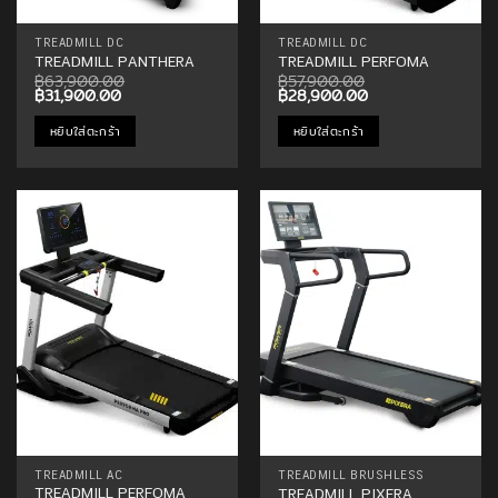
TREADMILL DC
TREADMILL DC
TREADMILL PANTHERA
TREADMILL PERFOMA
฿
63,900.00
฿
57,900.00
Original
Current
Original
Current
฿
31,900.00
฿
28,900.00
price
price
price
price
was:
is:
was:
is:
หยิบใส่ตะกร้า
หยิบใส่ตะกร้า
฿63,900.00.
฿31,900.00.
฿57,900.00.
฿28,900.00.
Add to
Add to
Wishlist
Wishlist
TREADMILL AC
TREADMILL BRUSHLESS
TREADMILL PERFOMA
TREADMILL PIXERA