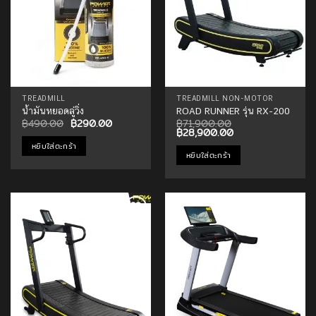
TREADMILL
TREADMILL NON-MOTOR
น้ำมันหยอดลู่วิ่ง
ROAD RUNNER รุ่น RX-200
Original
Current
฿
490.00
฿
290.00
฿
71,900.00
price
price
Original
Current
฿
28,900.00
was:
is:
price
price
หยิบใส่ตะกร้า
฿490.00.
฿290.00.
was:
is:
หยิบใส่ตะกร้า
฿71,900.00.
฿28,900.00.
Add to
Add to
Wishlist
Wishlist