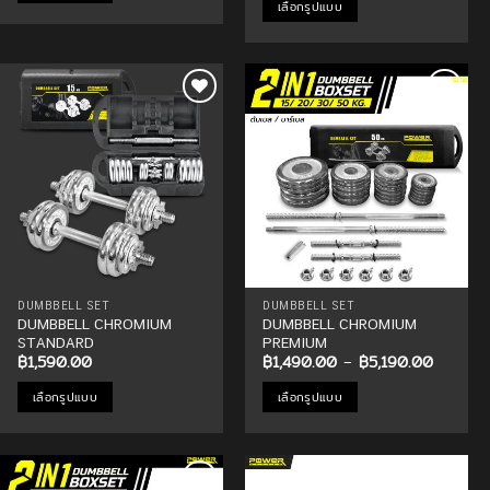
เลือกรูปแบบ
฿4,990.00
throu
This
฿13,4
This
product
product
has
has
multiple
multiple
variants.
Add to
Add to
variants.
The
Wishlist
Wishlist
The
options
options
may
may
be
be
chosen
chosen
on
on
the
the
product
product
DUMBBELL SET
DUMBBELL SET
page
DUMBBELL CHROMIUM
DUMBBELL CHROMIUM
page
STANDARD
PREMIUM
Price
฿
1,590.00
฿
1,490.00
–
฿
5,190.00
range:
฿1,490.
เลือกรูปแบบ
เลือกรูปแบบ
through
฿5,190.
This
This
product
product
has
has