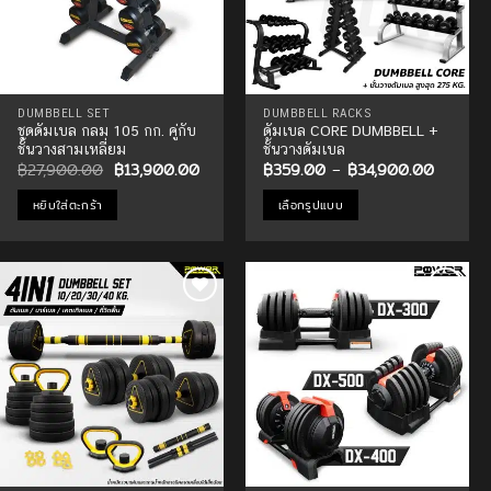
DUMBBELL SET
DUMBBELL RACKS
ชุดดัมเบล กลม 105 กก. คู่กับ
ดัมเบล CORE DUMBBELL +
ชั้นวางสามเหลี่ยม
ชั้นวางดัมเบล
Original
Current
Price
฿
27,900.00
฿
13,900.00
฿
359.00
–
฿
34,900.00
price
price
range:
was:
is:
฿359.0
หยิบใส่ตะกร้า
เลือกรูปแบบ
฿27,900.00.
฿13,900.00.
through
฿34,90
This
product
has
multiple
Add to
Add to
variants.
Wishlist
Wishlist
The
options
may
be
chosen
on
the