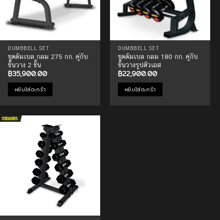
be
chosen
on
the
product
DUMBBELL SET
DUMBBELL SET
ชุดดัมเบล กลม 275 กก. คู่กับ
ชุดดัมเบล กลม 180 กก. คู่กับ
page
ชั้นวาง 2 ชั้น
ชั้นวางรูปตัวเอส
฿
35,900.00
฿
22,900.00
หยิบใส่ตะกร้า
หยิบใส่ตะกร้า
Add to
Wishlist