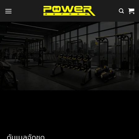
ข้าม
ไป
ยัง
เนื้อหา
ดัมเบลจัดชุด