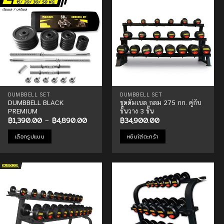
multiple
multiple
Add to
Add to
variants.
variants.
Wishlist
Wishlist
The
The
options
options
may
may
be
be
chosen
chosen
on
on
the
the
product
product
DUMBBELL SET
DUMBBELL SET
DUMBBELL BLACK
ชุดดัมเบล กลม 275 กก. คู่กับ
page
page
PREMIUM
ชั้นวาง 3 ชั้น
Price
฿
1,390.00
–
฿
4,890.00
฿
34,900.00
range:
฿1,390.00
เลือกรูปแบบ
หยิบใส่ตะกร้า
through
฿4,890.00
This
product
has
multiple
Add to
Add to
variants.
Wishlist
Wishlist
The
options
may