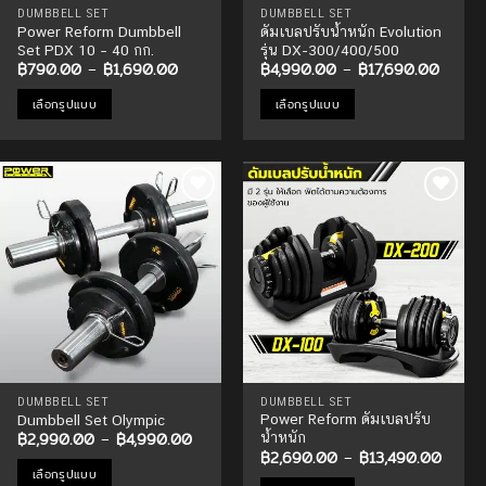
product
DUMBBELL SET
DUMBBELL SET
Power Reform Dumbbell
ดัมเบลปรับน้ำหนัก Evolution
page
Set PDX 10 – 40 กก.
รุ่น DX-300/400/500
Price
Price
฿
790.00
–
฿
1,690.00
฿
4,990.00
–
฿
17,690.00
range:
range:
฿790.00
฿4,99
เลือกรูปแบบ
เลือกรูปแบบ
through
throug
฿1,690.00
฿17,6
This
This
product
product
has
has
multiple
multiple
Add to
Add to
variants.
variants.
Wishlist
Wishlist
The
The
options
options
may
may
be
be
chosen
chosen
on
on
the
the
product
product
DUMBBELL SET
DUMBBELL SET
Power Reform ดัมเบลปรับ
Dumbbell Set Olympic
page
page
Price
฿
2,990.00
–
฿
4,990.00
น้ำหนัก
range:
Price
฿
2,690.00
–
฿
13,490.00
฿2,990.00
range:
เลือกรูปแบบ
through
฿2,69