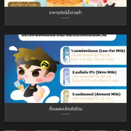
อาหารดัชนีน้ำตาลต่ำ
ดื่มนมแบบไหนไม่อ้วน