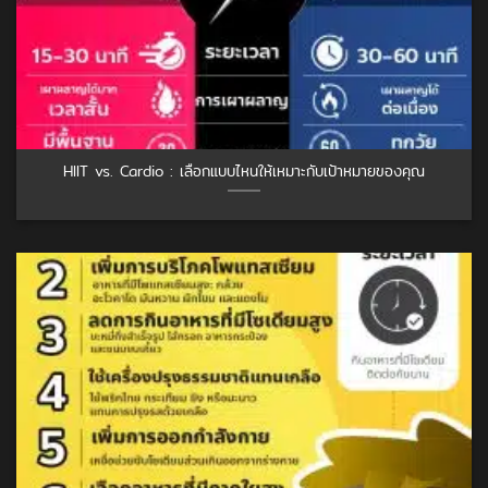
HIIT vs. Cardio : เลือกแบบไหนให้เหมาะกับเป้าหมายของคุณ