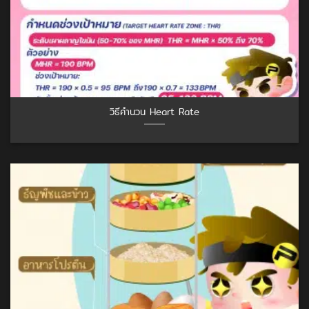
วิธีคำนวน Heart Rate