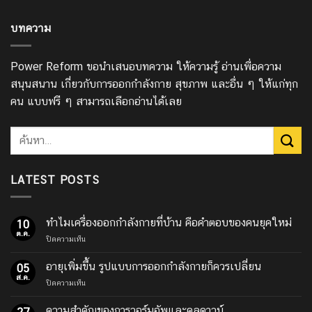
บทความ
Power Reform ขอนำเสนอบทความ ให้ความรู้ อ่านเพื่อความ
สนุนสนาน เกี่ยวกับการออกกำลังกาย สุขภาพ และอื่น ๆ ให้แก่ทุก
คน แบบฟรี ๆ สามารถเลือกอ่านได้เลย
LATEST POSTS
ทำไมเครื่องออกกำลังกายที่บ้าน คือคำตอบของคนยุคใหม่
10
ต.ค.
บน
ปิดความเห็น
ทำไม
เครื่อง
อายุเพิ่มขึ้น รูปแบบการออกกำลังกายก็ควรเปลี่ยน
05
ออก
ส.ค.
บน
ปิดความเห็น
กำลัง
อายุ
กาย
เพิ่ม
ความสำคัญของการวอร์มอัพและคูลดาวน์
ที่