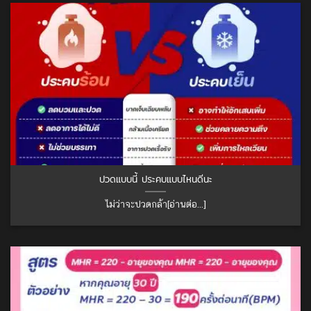
ปวดแบบนี้ ประคบแบบไหนดีนะ
ไม่ว่าจะปวดกล้า[อ่านต่อ...]