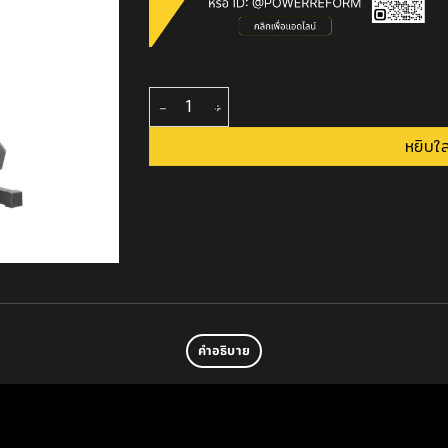
จำนวน ชุดดัมเบล เหลี่ยม 105 กก. คู่กับชั้นวางสามเ
หยิบใส
คำอธิบาย