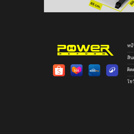
หน้
สิน
ติด
โชว