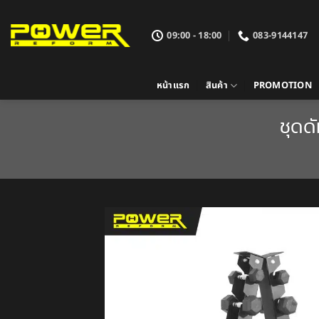
ข้าม
ไป
09:00 - 18:00
083-9144147
ยัง
เนื้อหา
หน้าแรก
สินค้า
PROMOTION
ชุดด