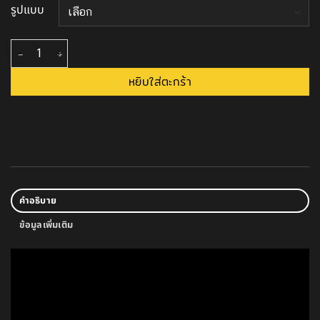
รูปแบบ
จำนวน แกนบาร์เบล Olympic แกนตรง ขนาด 1 นิ้ว ชิ้น
หยิบใส่ตะกร้า
คำอธิบาย
ข้อมูลเพิ่มเติม