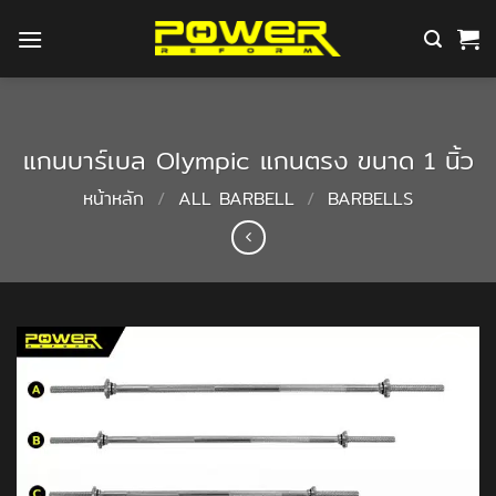
ข้าม
ไป
ยัง
เนื้อหา
แกนบาร์เบล Olympic แกนตรง ขนาด 1 นิ้ว
หน้าหลัก
/
ALL BARBELL
/
BARBELLS
Add to
Wishlist