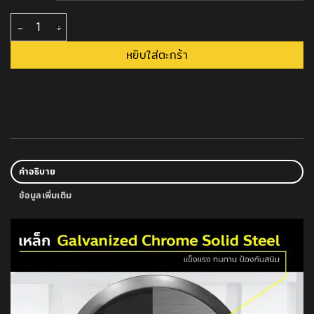
จำนวน ดัมเบล Fix น้ำหนักแบบกลม ชิ้น
หยิบใส่ตะกร้า
คำอธิบาย
ข้อมูลเพิ่มเติม