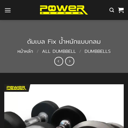
ข้าม
ไป
ยัง
เนื้อหา
ดัมเบล Fix น้ำหนักแบบกลม
หน้าหลัก
/
ALL DUMBBELL
/
DUMBBELLS
Add to
Wishlist