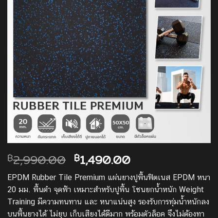
Original
Current
2,990.00
1,490.00
฿
฿
price
price
EPDM Rubber Tile Premium แผ่นยางปูพื้นฟิตเนส EPDM หนา
was:
is:
20 มม. พื้นดำ จุดฟ้า เหมาะสำหรับปูพื้น โซนยกน้ำหนัก Weight
฿2,990.00.
฿1,490.00.
Training มีความทนทาน และ หนาแน่นสูง รองรับการทุ่มน้ำหนักลง
บนพื้นยางได้ ไม่ยุบ เก็บเสียงได้ดีมาก พร้อมตัวล็อค จึงไม่ต้องทา