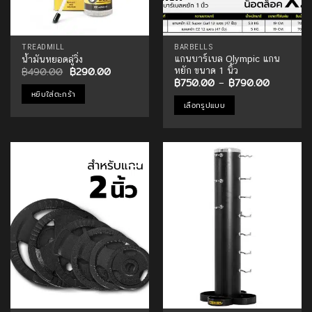
TREADMILL
BARBELLS
แกนบาร์เบล Olympic แกน
น้ำมันหยอดลู่วิ่ง
Original
Current
฿
490.00
฿
290.00
หยัก ขนาด 1 นิ้ว
price
price
Price
฿
750.00
–
฿
790.00
was:
is:
range:
หยิบใส่ตะกร้า
฿490.00.
฿290.00.
฿750.00
เลือกรูปแบบ
through
฿790.00
This
product
has
multiple
Add to
Add to
variants.
Wishlist
Wishlist
The
options
may
be
chosen
on
the
product
page