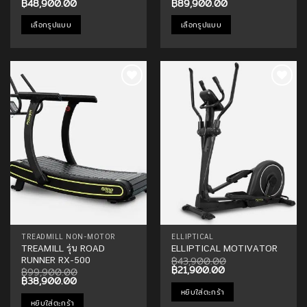
Price
Price
฿
48,900.00
฿
89,900.00
range:
range:
฿32,500.00
฿37,500.00
เลือกรูปแบบ
เลือกรูปแบบ
through
through
฿48,900.00
฿89,900.00
This
This
product
product
has
has
multiple
multiple
Add to
Add to
variants.
variants.
Wishlist
Wishlist
The
The
options
options
may
may
be
be
chosen
chosen
on
on
the
the
product
product
page
page
TREADMILL NON-MOTOR
ELLIPTICAL
TREAMILL รุ่น ROAD
ELLIPTICAL MOTIVATOR
฿
43,900.00
RUNNER RX-500
Original
Current
฿
21,900.00
฿
99,900.00
price
price
Original
Current
฿
38,900.00
was:
is:
price
price
หยิบใส่ตะกร้า
฿43,900.00.
฿21,900.00.
was:
is:
หยิบใส่ตะกร้า
฿99,900.00.
฿38,900.00.