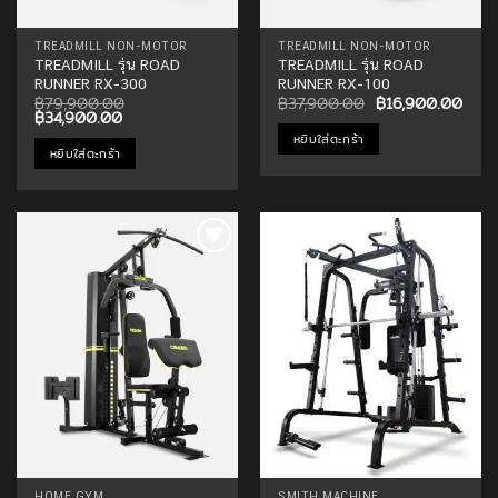
product
page
TREADMILL NON-MOTOR
TREADMILL NON-MOTOR
TREADMILL รุ่น ROAD
TREADMILL รุ่น ROAD
RUNNER RX-300
RUNNER RX-100
Original
Curr
฿
79,900.00
฿
37,900.00
฿
16,900.00
Original
Current
price
price
฿
34,900.00
price
price
was:
is:
หยิบใส่ตะกร้า
was:
is:
฿37,900.00.
฿16,
หยิบใส่ตะกร้า
฿79,900.00.
฿34,900.00.
Add to
Add to
Wishlist
Wishlist
HOME GYM
SMITH MACHINE