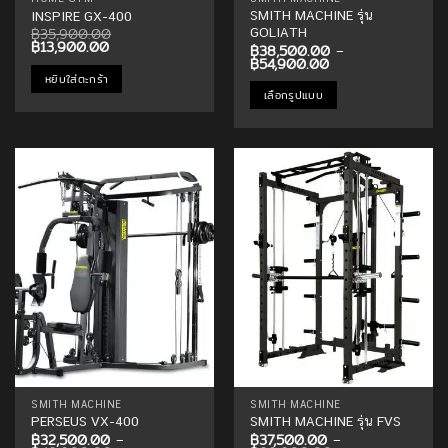
SMITH MACHINE รุ่น
INSPIRE GX-400
฿
35,900.00
GOLIATH
Original
Current
฿
13,900.00
฿
38,500.00
–
price
price
Price
฿
54,900.00
was:
is:
range:
หยิบใส่ตะกร้า
฿35,900.00.
฿13,900.00.
฿38,500.00
เลือกรูปแบบ
through
฿54,900.00
This
product
has
multiple
Add to
Add to
variants.
Wishlist
Wishlist
The
options
may
be
chosen
on
the
product
page
SMITH MACHINE
SMITH MACHINE
PERSEUS VX-400
SMITH MACHINE รุ่น FVS
฿
32,500.00
–
฿
37,500.00
–