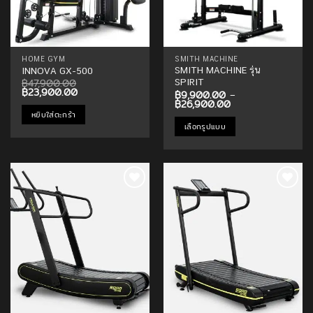
on
the
product
page
HOME GYM
SMITH MACHINE
SMITH MACHINE รุ่น
INNOVA GX-500
฿
47,900.00
SPIRIT
Original
Current
฿
23,900.00
฿
9,900.00
–
price
price
Price
฿
26,900.00
was:
is:
range:
หยิบใส่ตะกร้า
฿47,900.00.
฿23,900.00.
฿9,900.00
เลือกรูปแบบ
through
฿26,900.00
This
product
has
multiple
Add to
Add to
variants.
Wishlist
Wishlist
The
options
may
be
chosen
on
the