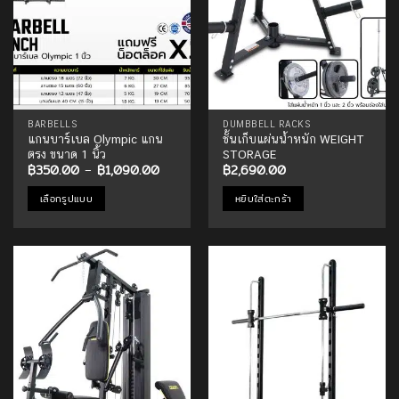
BARBELLS
DUMBBELL RACKS
แกนบาร์เบล Olympic แกน
ชั้นเก็บแผ่นน้ำหนัก WEIGHT
ตรง ขนาด 1 นิ้ว
STORAGE
Price
฿
350.00
–
฿
1,090.00
฿
2,690.00
range:
฿350.00
เลือกรูปแบบ
หยิบใส่ตะกร้า
through
฿1,090.00
This
product
has
multiple
Add to
Add to
variants.
Wishlist
Wishlist
The
options
may
be
chosen